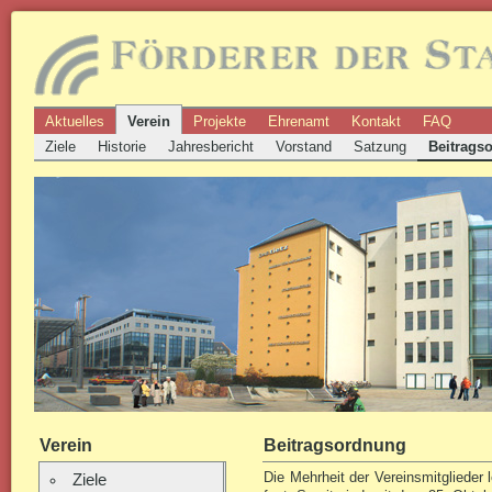
Aktuelles
Verein
Projekte
Ehrenamt
Kontakt
FAQ
Ziele
Historie
Jahresbericht
Vorstand
Satzung
Beitrags
Verein
Beitragsordnung
Die Mehrheit der Vereinsmitglieder 
Ziele