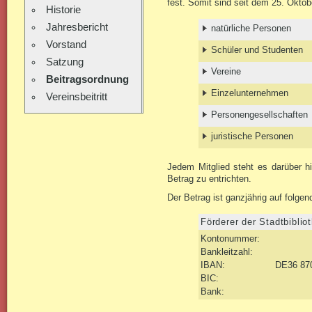
fest. Somit sind seit dem 25. Oktobe
Historie
Jahresbericht
natürliche Personen
Vorstand
Schüler und Studenten
Satzung
Vereine
Beitragsordnung
Einzelunternehmen
Vereinsbeitritt
Personengesellschaften
juristische Personen
Jedem Mitglied steht es darüber h
Betrag zu entrichten.
Der Betrag ist ganzjährig auf folge
Förderer der Stadtbiblio
Kontonummer:
Bankleitzahl:
IBAN:
DE36 870
BIC:
Bank: