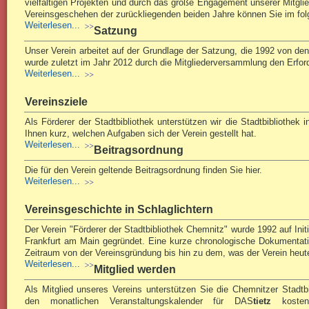
vielfältigen Projekten und durch das große Engagement unserer Mitgli
Vereinsgeschehen der zurückliegenden beiden Jahre können Sie im fol
Weiterlesen...
Satzung
Unser Verein arbeitet auf der Grundlage der Satzung, die 1992 von de
wurde zuletzt im Jahr 2012 durch die Mitgliederversammlung den Erfor
Weiterlesen...
Vereinsziele
Als Förderer der Stadtbibliothek unterstützen wir die Stadtbibliothek in 
Ihnen kurz, welchen Aufgaben sich der Verein gestellt hat.
Weiterlesen...
Beitragsordnung
Die für den Verein geltende Beitragsordnung finden Sie hier.
Weiterlesen...
Vereinsgeschichte in Schlaglichtern
Der Verein "Förderer der Stadtbibliothek Chemnitz" wurde 1992 auf Init
Frankfurt am Main gegründet. Eine kurze chronologische Dokumentatio
Zeitraum von der Vereinsgründung bis hin zu dem, was der Verein heute i
Weiterlesen...
Mitglied werden
Als Mitglied unseres Vereins unterstützen Sie die Chemnitzer Stadtbi
den monatlichen Veranstaltungskalender für DAS
tietz
kosten