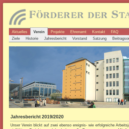
Aktuelles
Verein
Projekte
Ehrenamt
Kontakt
FAQ
Ziele
Historie
Jahresbericht
Vorstand
Satzung
Beitragso
Jahresbericht 2019/2020
Unser Verein blickt auf zwei ebenso ereignis- wie erfolgreiche Arbeits